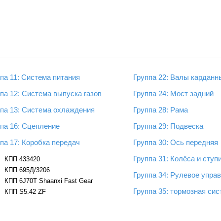
па 11: Система питания
Группа 22: Валы карданн
па 12: Система выпуска газов
Группа 24: Мост задний
ппа 13: Система охлаждения
Группа 28: Рама
па 16: Сцепление
Группа 29: Подвеска
па 17: Коробка передач
Группа 30: Ось передняя
Группа 31: Колёса и сту
КПП 433420
КПП 695Д/3206
Группа 34: Рулевое упра
КПП 6J70T Shaanxi Fast Gear
Группа 35: тормозная си
КПП S5.42 ZF