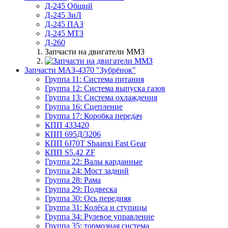
Д-245 Общий
Д-245 ЗиЛ
Д-245 ПАЗ
Д-245 МТЗ
Д-260
Запчасти на двигатели ММЗ
Запчасти МАЗ-4370 "Зубрёнок"
Группа 11: Система питания
Группа 12: Система выпуска газов
Группа 13: Система охлаждения
Группа 16: Сцепление
Группа 17: Коробка передач
КПП 433420
КПП 695Д/3206
КПП 6J70T Shaanxi Fast Gear
КПП S5.42 ZF
Группа 22: Валы карданные
Группа 24: Мост задний
Группа 28: Рама
Группа 29: Подвеска
Группа 30: Ось передняя
Группа 31: Колёса и ступицы
Группа 34: Рулевое управление
Группа 35: тормозная система