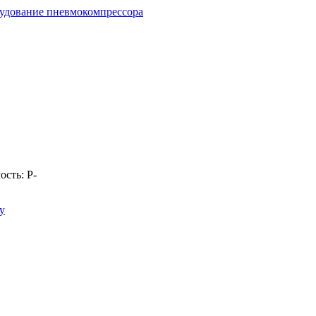
удование пневмокомпрессора
ость:
Р
-
у