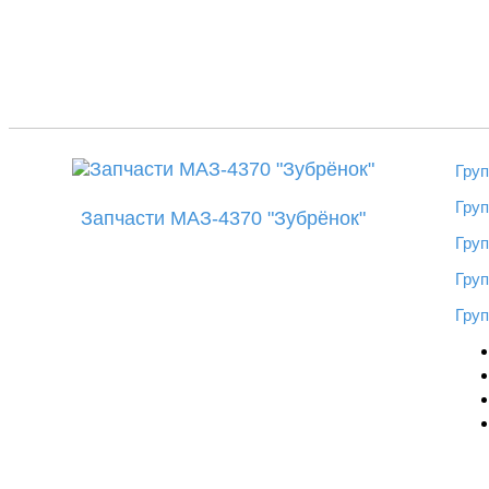
Груп
Груп
Запчасти МАЗ-4370 "Зубрёнок"
Гру
Груп
Груп