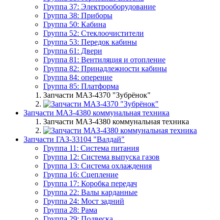
Группа 37: Электрооборудование
Группа 38: Приборы
Группа 50: Кабина
Группа 52: Стеклоочистители
Группа 53: Передок кабины
Группа 61: Двери
Группа 81: Вентиляция и отопление
Группа 82: Принадлежности кабины
Группа 84: оперение
Группа 85: Платформа
Запчасти МАЗ-4370 "Зубрёнок"
Запчасти МАЗ-4380 коммунальная техника
Запчасти МАЗ-4380 коммунальная техника
Запчасти ГАЗ-33104 "Валдай"
Группа 11: Система питания
Группа 12: Система выпуска газов
Группа 13: Система охлаждения
Группа 16: Сцепление
Группа 17: Коробка передач
Группа 22: Валы карданные
Группа 24: Мост задний
Группа 28: Рама
Группа 29: Подвеска