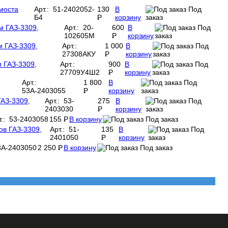
моста
Арт.: 51-2402052-
130
В
Под
Б4
P
корзину
заказ
-
м ГАЗ-3309,
Арт.: 20-
600
В
Под
102605М
P
корзину
заказ
-
 ГАЗ-3309,
Арт.:
1 000
В
Под
27308АКУ
P
корзину
заказ
-
 ГАЗ-3309,
Арт.:
900
В
Под
27709У4Ш2
P
корзину
заказ
-
Арт.:
1 800
В
Под
53А-2403055
P
корзину
заказ
-
АЗ-3309,
Арт.: 53-
275
В
Под
2403030
P
корзину
заказ
-
т.: 53-2403058
155
P
В корзину
Под заказ
-
ов ГАЗ-3309,
Арт.: 51-
135
В
Под
2401050
P
корзину
заказ
-
3А-2403050
2 250
P
В корзину
Под заказ
-