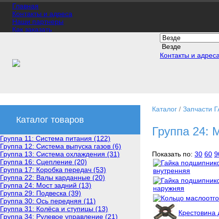
Главная
Контакты и адреса
Наши партнеры
Как заказать
Доставка
О магазине
Везде
Новости
Контакты и адрес
Каталог
/
Запчасти Г
Каталог товаров
Группа 24: 
Группа 11: Система питания (122)
Группа 12: Система выпуска газов (6)
Группа 13: Система охлаждения (31)
Показать по:
30
60
9
Группа 16: Сцепление (20)
Группа 17: Коробка передач (53)
Группа 22: Валы карданные (20)
Группа 24: Мост задний (13)
Группа 29: Подвеска (39)
Группа 30: Ось передняя (11)
Группа 31: Колёса и ступицы (13)
Крестовина 
Группа 34: Рулевое управление (21)