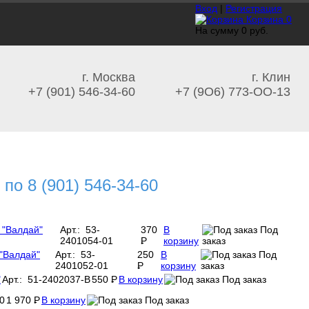
Вход
|
Регистрация
Корзина
0
На сумму
0 руб.
г. Москва
г. Клин
+7 (901) 546-34-60
+7 (9O6) 773-OO-13
по 8 (901) 546-34-60
 "Валдай"
Арт.: 53-
370
В
Под
2401054-01
P
корзину
заказ
-
 "Валдай"
Арт.: 53-
250
В
Под
2401052-01
P
корзину
заказ
-
"
Арт.: 51-2402037-В
550
P
В корзину
Под заказ
-
0
1 970
P
В корзину
Под заказ
-