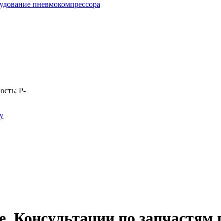
удование пневмокомпрессора
ость:
Р
-
у
. Консультации по запчастям по