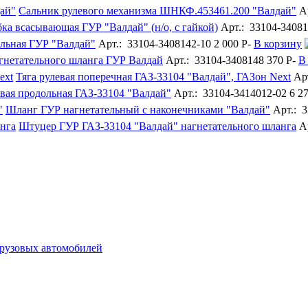
Сальник рулевого механизма ШНКФ.453461.200 "Валдай"
А
ка всасывающая ГУР "Валдай" (н/о, с гайкой)
Арт.: 33104-34081
ельная ГУР "Валдай"
Арт.: 33104-3408142-10
2 000
P
-
В корзину
гнетательного шланга ГУР Валдай
Арт.: 33104-3408148
370
P
-
В
Тяга рулевая поперечная ГАЗ-33104 "Валдай", ГАЗон Next
Ар
евая продольная ГАЗ-33104 "Валдай"
Арт.: 33104-3414012-02
6 2
Шланг ГУР нагнетательный с наконечниками "Валдай"
Арт.: 
Штуцер ГУР ГАЗ-33104 "Валдай" нагнетательного шланга
А