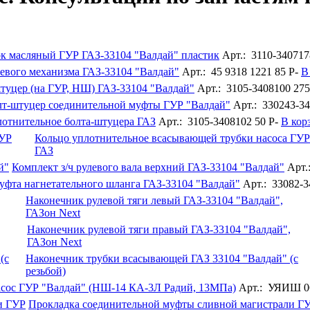
ок масляный ГУР ГАЗ-33104 "Валдай" пластик
Арт.: 3110-340717
левого механизма ГАЗ-33104 "Валдай"
Арт.: 45 9318 1221
85
P
-
В
туцер (на ГУР, НШ) ГАЗ-33104 "Валдай"
Арт.: 3105-3408100
27
лт-штуцер соединительной муфты ГУР "Валдай"
Арт.: 330243-3
лотнительное болта-штуцера ГАЗ
Арт.: 3105-3408102
50
P
-
В кор
Кольцо уплотнительное всасывающей трубки насоса ГУР
ГАЗ
Комплект з/ч рулевого вала верхний ГАЗ-33104 "Валдай"
Арт.
уфта нагнетательного шланга ГАЗ-33104 "Валдай"
Арт.: 33082-
Наконечник рулевой тяги левый ГАЗ-33104 "Валдай",
ГАЗон Next
Наконечник рулевой тяги правый ГАЗ-33104 "Валдай",
ГАЗон Next
Наконечник трубки всасывающей ГАЗ 33104 "Валдай" (с
резьбой)
сос ГУР "Валдай" (НШ-14 КА-3Л Радий, 13МПа)
Арт.: УЯИШ 0
Прокладка соединительной муфты сливной магистрали Г