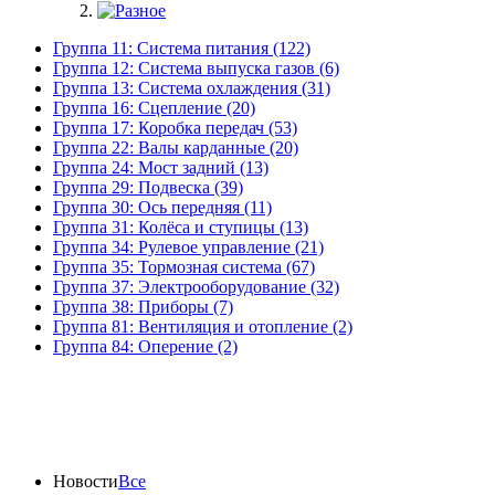
Группа 11: Система питания (122)
Группа 12: Система выпуска газов (6)
Группа 13: Система охлаждения (31)
Группа 16: Сцепление (20)
Группа 17: Коробка передач (53)
Группа 22: Валы карданные (20)
Группа 24: Мост задний (13)
Группа 29: Подвеска (39)
Группа 30: Ось передняя (11)
Группа 31: Колёса и ступицы (13)
Группа 34: Рулевое управление (21)
Группа 35: Тормозная система (67)
Группа 37: Электрооборудование (32)
Группа 38: Приборы (7)
Группа 81: Вентиляция и отопление (2)
Группа 84: Оперение (2)
Новости
Все