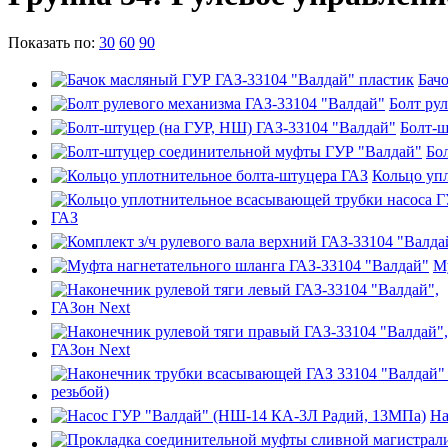
Показать по:
30
60
90
Бач
Болт ру
Болт-ш
Бо
Кольцо уп
М
На