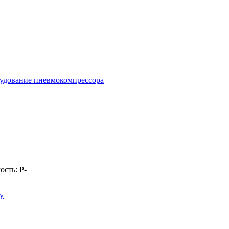
удование пневмокомпрессора
ость:
Р
-
у