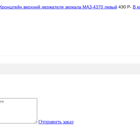
Кронштейн верхний держателя зеркала МАЗ-4370 левый
430
P
-
В к
Отправить заказ