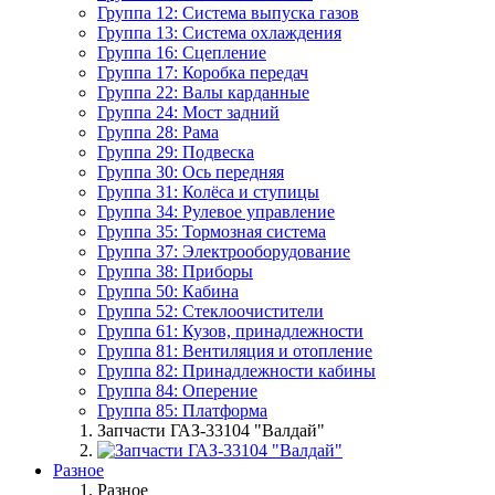
Группа 12: Система выпуска газов
Группа 13: Система охлаждения
Группа 16: Сцепление
Группа 17: Коробка передач
Группа 22: Валы карданные
Группа 24: Мост задний
Группа 28: Рама
Группа 29: Подвеска
Группа 30: Ось передняя
Группа 31: Колёса и ступицы
Группа 34: Рулевое управление
Группа 35: Тормозная система
Группа 37: Электрооборудование
Группа 38: Приборы
Группа 50: Кабина
Группа 52: Стеклоочистители
Группа 61: Кузов, принадлежности
Группа 81: Вентиляция и отопление
Группа 82: Принадлежности кабины
Группа 84: Оперение
Группа 85: Платформа
Запчасти ГАЗ-33104 "Валдай"
Разное
Разное