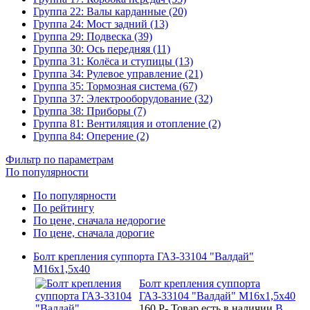
Группа 22: Валы карданные (20)
Группа 24: Мост задний (13)
Группа 29: Подвеска (39)
Группа 30: Ось передняя (11)
Группа 31: Колёса и ступицы (13)
Группа 34: Рулевое управление (21)
Группа 35: Тормозная система (67)
Группа 37: Электрооборудование (32)
Группа 38: Приборы (7)
Группа 81: Вентиляция и отопление (2)
Группа 84: Оперение (2)
Фильтр по параметрам
По популярности
По популярности
По рейтингу
По цене, сначала недорогие
По цене, сначала дорогие
Болт крепления суппорта ГАЗ-33104 "Валдай"
М16х1,5х40
Болт крепления суппорта
ГАЗ-33104 "Валдай" М16х1,5х40
160
P
-
Товар есть в наличии
В