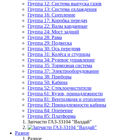
Группа 12: Система выпуска газов
Группа 13: Система охлаждения
Группа 16: Сцепление
Группа 17: Коробка передач
Группа 22: Валы карданные
Группа 24: Мост задний
Группа 28: Рама
Группа 29: Подвеска
Группа 30: Ось передняя
Группа 31: Колёса и ступицы
Группа 34: Рулевое управление
Группа 35: Тормозная система
Группа 37: Электрооборудование
Группа 38: Приборы
Группа 50: Кабина
Группа 52: Стеклоочистители
Группа 61: Кузов, принадлежности
Группа 81: Вентиляция и отопление
Группа 82: Принадлежности кабины
Группа 84: Оперение
Группа 85: Платформа
Запчасти ГАЗ-33104 "Валдай"
Разное
Разное