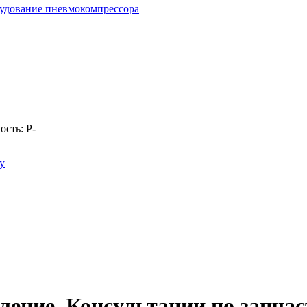
удование пневмокомпрессора
ость:
Р
-
у
ение. Консультации по запчаст