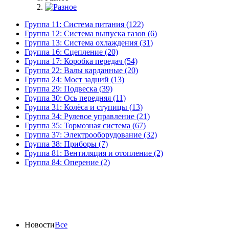
Группа 11: Система питания (122)
Группа 12: Система выпуска газов (6)
Группа 13: Система охлаждения (31)
Группа 16: Сцепление (20)
Группа 17: Коробка передач (54)
Группа 22: Валы карданные (20)
Группа 24: Мост задний (13)
Группа 29: Подвеска (39)
Группа 30: Ось передняя (11)
Группа 31: Колёса и ступицы (13)
Группа 34: Рулевое управление (21)
Группа 35: Тормозная система (67)
Группа 37: Электрооборудование (32)
Группа 38: Приборы (7)
Группа 81: Вентиляция и отопление (2)
Группа 84: Оперение (2)
Новости
Все