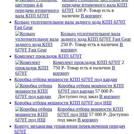
передачи вторичного вала КПП
6J70T
120
P
-
Товар есть в
наличии
В корзину
Кольцо уплотнительное вала заднего хода КПП 6J70T
Fast Gear
Кольцо уплотнительное вала
заднего хода КПП 6J70T Fast Gear
250
P
-
Товар есть в наличии
В
корзину
Комплект прокладок КПП 6J70T
Комплект прокладок КПП 6J70T
2
750
P
-
Товар есть в наличии
В
корзину
Коробка отбора мощности КПП 6J70T под кардан
Коробка отбора мощности КПП
6J70T под кардан
57 000
P
-
Доступно под заказ
В корзину
Коробка отбора мощности КПП 6J70T под НШ
Коробка отбора мощности КПП
6J70T под НШ
57 000
P
-
Доступно
под заказ
В корзину
Корпус механизма управления переключения передач
6J70T