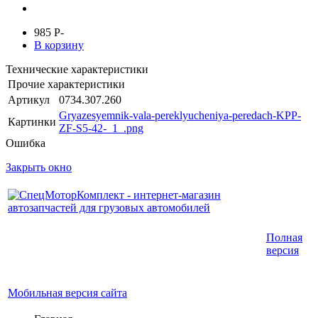
985
P
-
В корзину
Технические характеристики
Прочие характеристики
Артикул
0734.307.260
Gryazesyemnik-vala-pereklyucheniya-peredach-KPP-
Картинки
ZF-S5-42-_1_.png
Ошибка
Закрыть окно
Интернет-магазин запчастей для грузовых
Полная
автомобилей.
версия
График работы с 9:00 до 19:00
Мобильная версия сайта