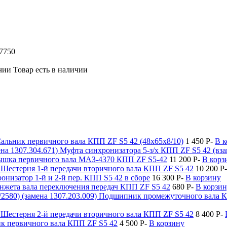
7750
Товар есть в наличии
альник первичного вала КПП ZF S5 42 (48х65х8/10)
1 450
P
-
В к
Муфта синхронизатора 5-з/х КПП ZF S5 42 (вза
шка первичного вала МАЗ-4370 КПП ZF S5-42
11 200
P
-
В корз
Шестерня 1-й передачи вторичного вала КПП ZF S5 42
10 200
P
-
онизатор 1-й и 2-й пер. КПП S5 42 в сборе
16 300
P
-
В корзину
нжета вала переключения передач КПП ZF S5 42
680
P
-
В корзи
Подшипник промежуточного вала КПП
Шестерня 2-й передачи вторичного вала КПП ZF S5 42
8 400
P
-
 первичного вала КПП ZF S5 42
4 500
P
-
В корзину