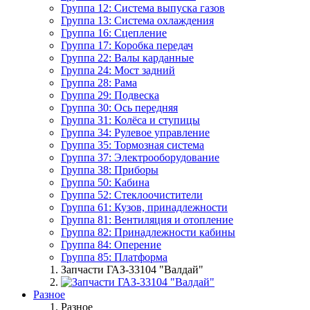
Группа 12: Система выпуска газов
Группа 13: Система охлаждения
Группа 16: Сцепление
Группа 17: Коробка передач
Группа 22: Валы карданные
Группа 24: Мост задний
Группа 28: Рама
Группа 29: Подвеска
Группа 30: Ось передняя
Группа 31: Колёса и ступицы
Группа 34: Рулевое управление
Группа 35: Тормозная система
Группа 37: Электрооборудование
Группа 38: Приборы
Группа 50: Кабина
Группа 52: Стеклоочистители
Группа 61: Кузов, принадлежности
Группа 81: Вентиляция и отопление
Группа 82: Принадлежности кабины
Группа 84: Оперение
Группа 85: Платформа
Запчасти ГАЗ-33104 "Валдай"
Разное
Разное