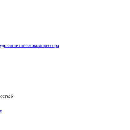
удование пневмокомпрессора
ость:
Р
-
у