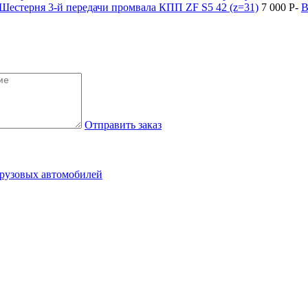
Шестерня 3-й передачи промвала КПП ZF S5 42 (z=31)
7 000
P
-
В
Отправить заказ