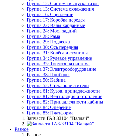
Группа 12: Система выпуска газов
Группа 13: Система охлаждения
Группа 16: Сцепление
Группа 17: Коробка передач
Группа 22: Валы карданные
Группа 24: Мост задний
Группа 28: Рама
Группа 29: Подвеска
Группа 30: Ось передняя
Группа 31: Колёса и ступицы
Группа 34: Рулевое управление
Группа 35: Тормозная система
Группа 37: Электрооборудование
Группа 38: Приборы
Группа 50: Кабина
Группа 52: Стеклоочистители
Группа 61: Кузов, принадлежности
Группа 81: Вентиляция и отопление
Группа 82: Принадлежности кабины
Группа 84: Оперение
Группа 85: Платформа
Запчасти ГАЗ-33104 "Валдай"
Разное
Разное