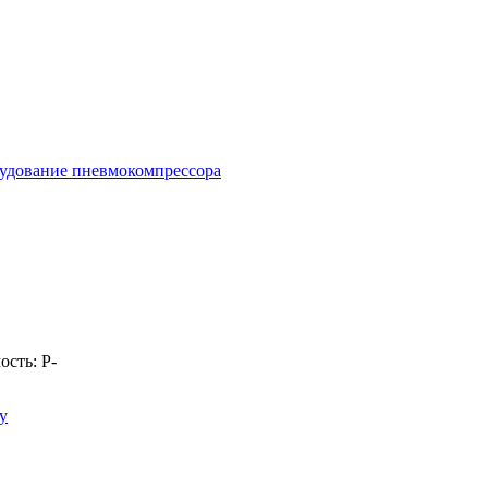
удование пневмокомпрессора
ость:
Р
-
у