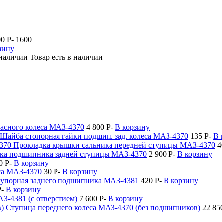
00
P
-
1600
зину
Товар есть в наличии
асного колеса МАЗ-4370
4 800
P
-
В корзину
Шайба стопорная гайки подшип. зад. колеса МАЗ-4370
135
P
-
В 
Прокладка крышки сальника передней ступицы МАЗ-4370
4
а подшипника задней ступицы МАЗ-4370
2 900
P
-
В корзину
50
P
-
В корзину
са МАЗ-4370
30
P
-
В корзину
упорная заднего подшипника МАЗ-4381
420
P
-
В корзину
P
-
В корзину
З-4381 (с отверстием)
7 600
P
-
В корзину
Ступица переднего колеса МАЗ-4370 (без подшипников)
22 85