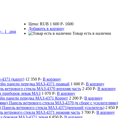
Цена:
RUB
1 600
P
-
1600
Добавить в корзину
y-_1_.png
Товар есть в наличии
-4371 (капот)
12 350
P
-
В корзину
йн панели передка МАЗ-4371 правый
1 600
P
-
В корзину
ль ветрового стекла МАЗ-4370 верхняя часть
2 450
P
-
В корзину
и приборов левая МАЗ
1 070
P
-
В корзину
йн панели передка МАЗ-4371 Корнет
2 200
P
-
В корзину
Панель ветрового стекла МАЗ-4370 (в сборе с усилителями)
Панель ветрового стекла МАЗ-4371(верхний усилитель)
2 850
ь ветрового стекла МАЗ-4371 нижняя часть
3 700
P
-
В корзину
а боковая МАЗ-4371 левая
6 850
P
-
В корзину