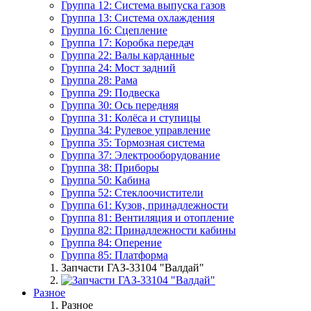
Группа 12: Система выпуска газов
Группа 13: Система охлаждения
Группа 16: Сцепление
Группа 17: Коробка передач
Группа 22: Валы карданные
Группа 24: Мост задний
Группа 28: Рама
Группа 29: Подвеска
Группа 30: Ось передняя
Группа 31: Колёса и ступицы
Группа 34: Рулевое управление
Группа 35: Тормозная система
Группа 37: Электрооборудование
Группа 38: Приборы
Группа 50: Кабина
Группа 52: Стеклоочистители
Группа 61: Кузов, принадлежности
Группа 81: Вентиляция и отопление
Группа 82: Принадлежности кабины
Группа 84: Оперение
Группа 85: Платформа
Запчасти ГАЗ-33104 "Валдай"
Разное
Разное