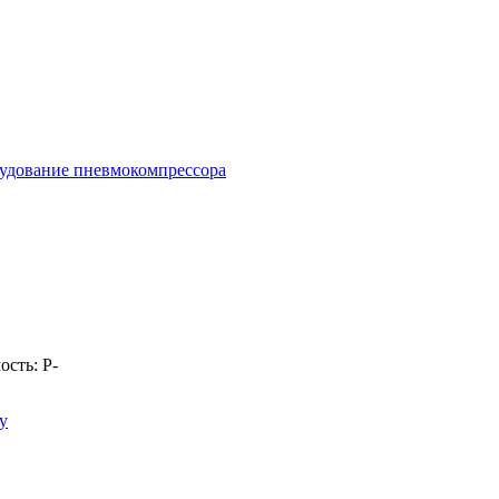
удование пневмокомпрессора
ость:
Р
-
у