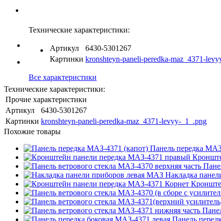
Технические характеристики:
Артикул
6430-5301267
Картинки
kronshteyn-paneli-peredka-maz_4371-levy
Все характеристики
Технические характеристики:
Прочие характеристики
Артикул
6430-5301267
Картинки
kronshteyn-paneli-peredka-maz_4371-levyy-_1_.png
Похожие товары
Панель передка МАЗ
Кронште
Пане
Накладка панел
Кронште
Панел
Панель передк