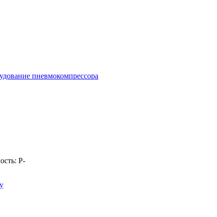
удование пневмокомпрессора
ость:
Р
-
у