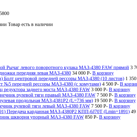
5800
Товар есть в наличии
Рычаг левого поворотного кулака МАЗ-4380 FAW прямой
3 
дножки передняя левая МАЗ-4380
34 000
P
-
В корзину
Болт центровой передней рессоры МАЗ-4380 (10 листов)
1 35
т №5 передней рессоры МАЗ-4380 (с хомутами)
4 500
P
-
В корзи
ц редуктора заднего моста МАЗ-4380 FAW
3 000
P
-
В корзину
нечник рулевой тяги правый МАЗ-4380 FAW
7 500
P
-
В корзину
рулевая продольная МАЗ-4381Р2 (L=736 мм)
19 500
P
-
В корзину
ечник рулевой тяги левый МАЗ-4380 FAW
7 500
P
-
В корзину
Передача карданная МАЗ-4380Р2 КПП-6J70T (Lmin=1891)
49
ник шкворня упорный МАЗ-4380 FAW
850
P
-
В корзину