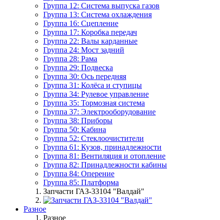
Группа 12: Система выпуска газов
Группа 13: Система охлаждения
Группа 16: Сцепление
Группа 17: Коробка передач
Группа 22: Валы карданные
Группа 24: Мост задний
Группа 28: Рама
Группа 29: Подвеска
Группа 30: Ось передняя
Группа 31: Колёса и ступицы
Группа 34: Рулевое управление
Группа 35: Тормозная система
Группа 37: Электрооборудование
Группа 38: Приборы
Группа 50: Кабина
Группа 52: Стеклоочистители
Группа 61: Кузов, принадлежности
Группа 81: Вентиляция и отопление
Группа 82: Принадлежности кабины
Группа 84: Оперение
Группа 85: Платформа
Запчасти ГАЗ-33104 "Валдай"
Разное
Разное