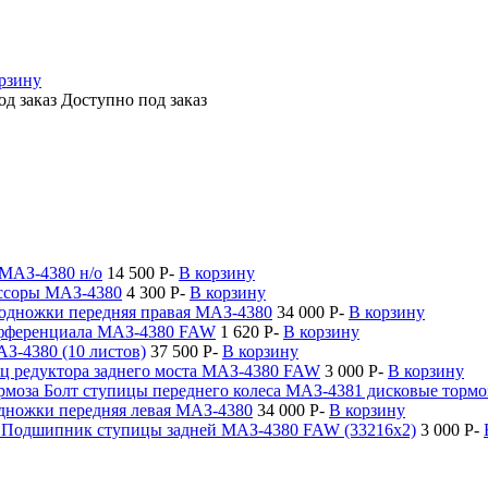
орзину
Доступно под заказ
 МАЗ-4380 н/о
14 500
P
-
В корзину
ессоры МАЗ-4380
4 300
P
-
В корзину
одножки передняя правая МАЗ-4380
34 000
P
-
В корзину
фференциала МАЗ-4380 FAW
1 620
P
-
В корзину
АЗ-4380 (10 листов)
37 500
P
-
В корзину
ц редуктора заднего моста МАЗ-4380 FAW
3 000
P
-
В корзину
Болт ступицы переднего колеса МАЗ-4381 дисковые тормо
дножки передняя левая МАЗ-4380
34 000
P
-
В корзину
Подшипник ступицы задней МАЗ-4380 FAW (33216х2)
3 000
P
-