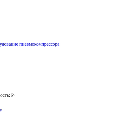
удование пневмокомпрессора
ость:
Р
-
у