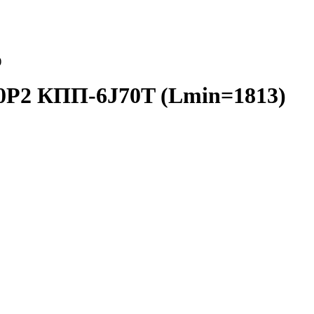
)
0Р2 КПП-6J70T (Lmin=1813)