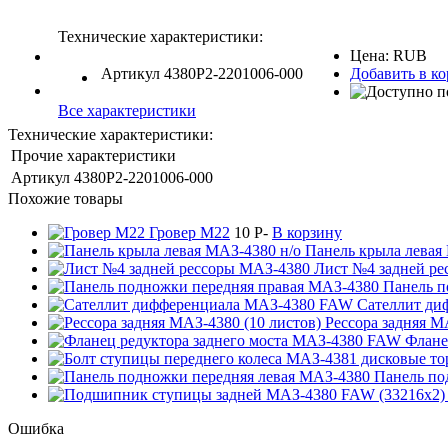
Технические характеристики:
Цена:
RUB
Артикул
4380Р2-2201006-000
Добавить в к
Все характеристики
Технические характеристики:
Прочие характеристики
Артикул
4380Р2-2201006-000
Похожие товары
Гровер М22
10
P
-
В корзину
Панель крыла левая
Лист №4 задней р
Панель п
Сателлит ди
Рессора задняя М
Флане
Панель по
Ошибка