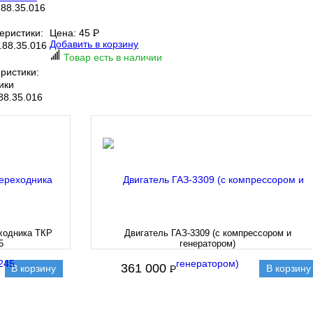
88.35.016
еристики:
Цена:
45
P
-
Добавить в корзину
88.35.016
Товар есть в наличии
ристики:
ики
88.35.016
ходника ТКР
Двигатель ГАЗ-3309 (с компрессором и
5
генератором)
361 000
В корзину
В корзину
P
-