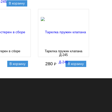
В корзину
ерен в сборе
Тарелка пружин клапана
Д-245
280
В корзину
В корзину
P
-