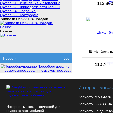
Группа 81: Вентиляция и отопление
113 80
Группа 82: Принадлежности кабины
Группа 84: Оперение
Группа 85: Платформа
Запчасти ГАЗ-33104 "Валдай"
Разное
Разное
Штифт блока н
Новости
Все
110
P
-
Переоборудование
пневмокомпрессора
Интернет-магаз
Запчасти МАЗ-4370 
Запчасти ГАЗ-33104
Интернет-магазин запчастей для
грузовых автомобилей.
Запчасти на двигат