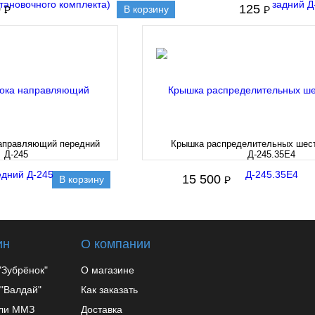
0
125
В корзину
P
P
-
-
аправляющий передний
Крышка распределительных шест
Д-245
Д-245.35Е4
15 500
В корзину
P
-
ин
О компании
"Зубрёнок"
О магазине
 "Валдай"
Как заказать
ели ММЗ
Доставка