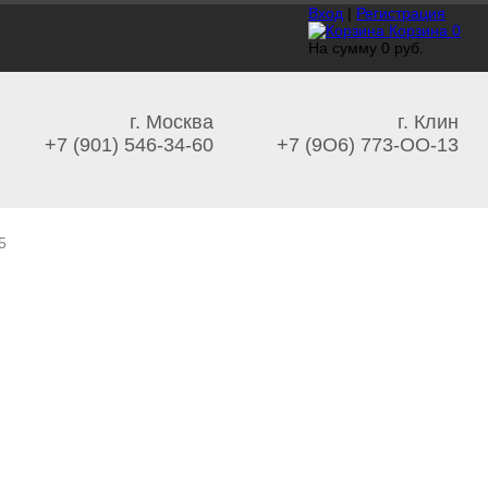
Вход
|
Регистрация
Корзина
0
На сумму
0 руб.
г. Москва
г. Клин
+7 (901) 546-34-60
+7 (9O6) 773-OO-13
5