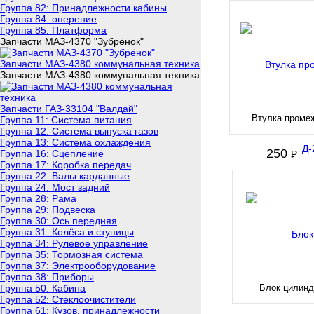
Группа 82: Принадлежности кабины
Группа 84: оперение
Группа 85: Платформа
Запчасти МАЗ-4370 "Зубрёнок"
Запчасти МАЗ-4380 коммунальная техника
Запчасти МАЗ-4380 коммунальная техника
Запчасти ГАЗ-33104 "Валдай"
Втулка проме
Группа 11: Система питания
Группа 12: Система выпуска газов
Группа 13: Система охлаждения
250
Группа 16: Сцепление
P
-
Группа 17: Коробка передач
Группа 22: Валы карданные
Группа 24: Мост задний
Группа 28: Рама
Группа 29: Подвеска
Группа 30: Ось передняя
Группа 31: Колёса и ступицы
Группа 34: Рулевое управление
Группа 35: Тормозная система
Группа 37: Электрооборудование
Группа 38: Приборы
Группа 50: Кабина
Блок цилинд
Группа 52: Стеклоочистители
Группа 61: Кузов, принадлежности