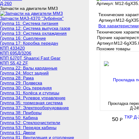
Д-260
Артикул:
М12-6gX35.
Запчасти на двигатели ММЗ
Технические характ
Запчасти МАЗ-4370 "Зубрёнок"
Артикул
М12-6gX35.
Группа 11: Система питания
Все характеристики
Группа 12: Система выпуска газов
Технические характе
Группа 13: Система охлаждения
Прочие характерист
Группа 16: Сцепление
Группа 17: Коробка передач
Артикул
М12-6gX35.
КПП 433420
Похожие товары
КПП 695Д/3206
КПП 6J70T Shaanxi Fast Gear
КПП S5.42 ZF
Группа 22: Валы карданные
Группа 24: Мост задний
Группа 28: Рама
Группа 29: Подвеска
Группа 30: Ось передняя
Группа 31: Колёса и ступицы
Группа 34: Рулевое управление
Группа 35: тормозная система
Прокладка пере
Группа 37: Электрооборудование
Д-24
Группа 38: Приборы
Группа 50: Кабина
50
P
-
Группа 52: Стеклоочистители
Группа 53: Передок кабины
Группа 61: Двери
Группа 81: Вентиляция и отопление