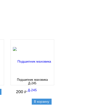
Подшипник маховика
Д-245
200
P
-
В корзину