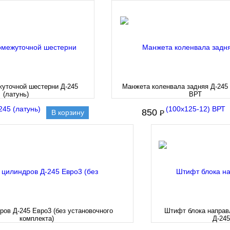
жуточной шестерни Д-245
Манжета коленвала задняя Д-245 
(латунь)
ВРТ
850
В корзину
P
-
ров Д-245 Евро3 (без установочного
Штифт блока напра
комплекта)
Д-245