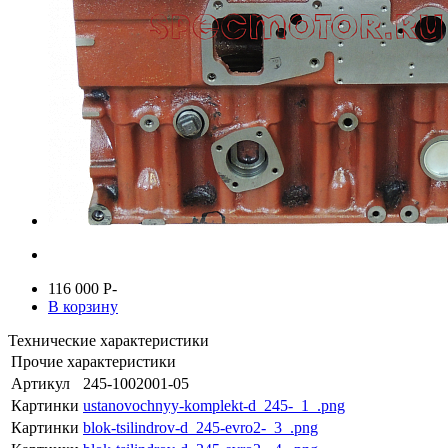
116 000
P
-
В корзину
Технические характеристики
Прочие характеристики
Артикул
245-1002001-05
Картинки
ustanovochnyy-komplekt-d_245-_1_.png
Картинки
blok-tsilindrov-d_245-evro2-_3_.png