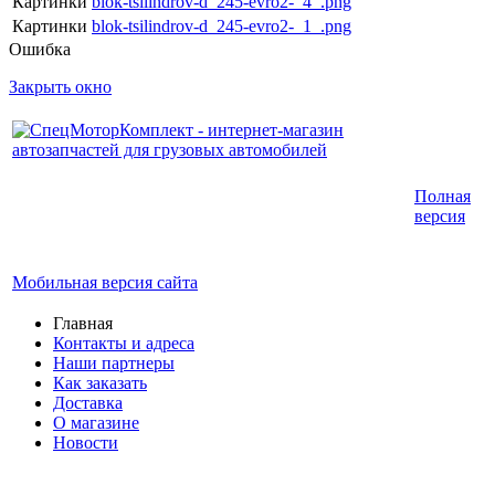
Картинки
blok-tsilindrov-d_245-evro2-_4_.png
Картинки
blok-tsilindrov-d_245-evro2-_1_.png
Ошибка
Закрыть окно
Интернет-магазин запчастей для грузовых
Полная
автомобилей.
версия
График работы с 9:00 до 19:00
Мобильная версия сайта
Главная
Контакты и адреса
Наши партнеры
Как заказать
Доставка
О магазине
Новости