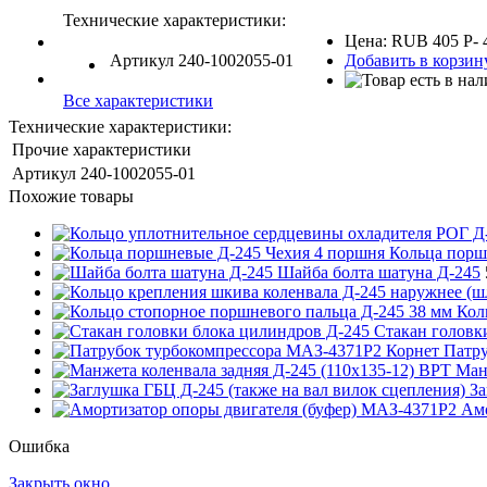
Технические характеристики:
Цена:
RUB
405
P
-
Артикул
240-1002055-01
Добавить в корзин
Все характеристики
Технические характеристики:
Прочие характеристики
Артикул
240-1002055-01
Похожие товары
Кольца порш
Шайба болта шатуна Д-245
Кол
Стакан головк
Патру
Ман
За
Амо
Ошибка
Закрыть окно