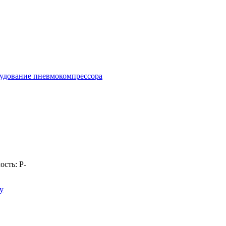
удование пневмокомпрессора
ость:
Р
-
у