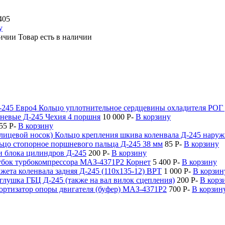
405
у
Товар есть в наличии
Кольцо уплотнительное сердцевины охладителя РОГ
невые Д-245 Чехия 4 поршня
10 000
P
-
В корзину
55
P
-
В корзину
Кольцо крепления шкива коленвала Д-245 наруж
ьцо стопорное поршневого пальца Д-245 38 мм
85
P
-
В корзину
и блока цилиндров Д-245
200
P
-
В корзину
бок турбокомпрессора МАЗ-4371Р2 Корнет
5 400
P
-
В корзину
жета коленвала задняя Д-245 (110х135-12) ВРТ
1 000
P
-
В корзин
глушка ГБЦ Д-245 (также на вал вилок сцепления)
200
P
-
В корз
ртизатор опоры двигателя (буфер) МАЗ-4371Р2
700
P
-
В корзин