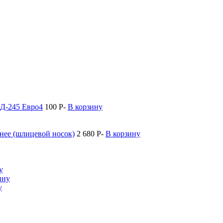
 Д-245 Евро4
100
P
-
В корзину
нее (шлицевой носок)
2 680
P
-
В корзину
у
ину
у