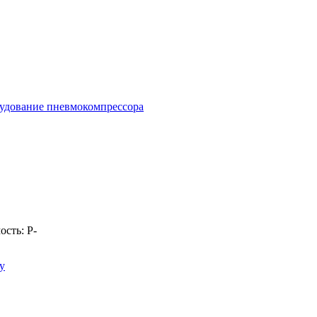
удование пневмокомпрессора
ость:
Р
-
у