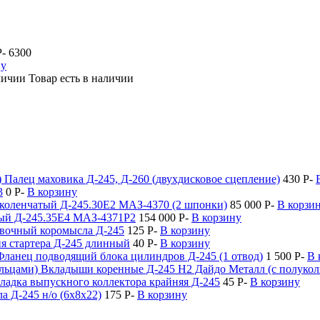
P
-
6300
ну
Товар есть в наличии
Палец маховика Д-245, Д-260 (двухдисковое сцепление)
430
P
-
3
0
P
-
В корзину
 коленчатый Д-245.30Е2 МАЗ-4370 (2 шпонки)
85 000
P
-
В корзи
ый Д-245.35Е4 МАЗ-4371Р2
154 000
P
-
В корзину
вочный коромысла Д-245
125
P
-
В корзину
я стартера Д-245 длинный
40
P
-
В корзину
Фланец подводящий блока цилиндров Д-245 (1 отвод)
1 500
P
-
В 
Вкладыши коренные Д-245 Н2 Дайдо Металл (с полукол
ладка выпускного коллектора крайняя Д-245
45
P
-
В корзину
а Д-245 н/о (6х8х22)
175
P
-
В корзину