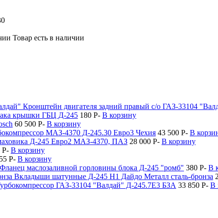
30
Товар есть в наличии
Кронштейн двигателя задний правый с/о ГАЗ-33104 "Вал
пака крышки ГБЦ Д-245
180
P
-
В корзину
osch
60 500
P
-
В корзину
бокомпрессор МАЗ-4370 Д-245.30 Евро3 Чехия
43 500
P
-
В корзи
маховика Д-245 Евро2 МАЗ-4370, ПАЗ
28 000
P
-
В корзину
5
P
-
В корзину
55
P
-
В корзину
Фланец маслозаливной горловины блока Д-245 "ромб"
380
P
-
В 
Вкладыши шатунные Д-245 Н1 Дайдо Металл сталь-бронза
урбокомпрессор ГАЗ-33104 "Валдай" Д-245.7Е3 БЗА
33 850
P
-
В 