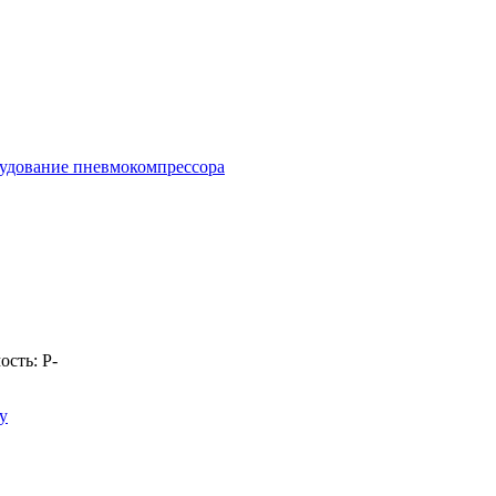
удование пневмокомпрессора
ость:
Р
-
у