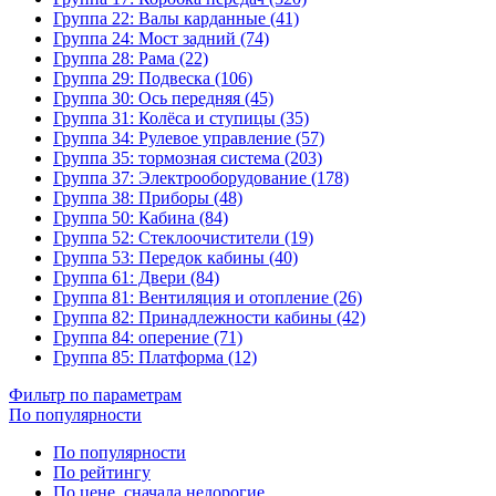
Группа 22: Валы карданные (41)
Группа 24: Мост задний (74)
Группа 28: Рама (22)
Группа 29: Подвеска (106)
Группа 30: Ось передняя (45)
Группа 31: Колёса и ступицы (35)
Группа 34: Рулевое управление (57)
Группа 35: тормозная система (203)
Группа 37: Электрооборудование (178)
Группа 38: Приборы (48)
Группа 50: Кабина (84)
Группа 52: Стеклоочистители (19)
Группа 53: Передок кабины (40)
Группа 61: Двери (84)
Группа 81: Вентиляция и отопление (26)
Группа 82: Принадлежности кабины (42)
Группа 84: оперение (71)
Группа 85: Платформа (12)
Фильтр по параметрам
По популярности
По популярности
По рейтингу
По цене, сначала недорогие