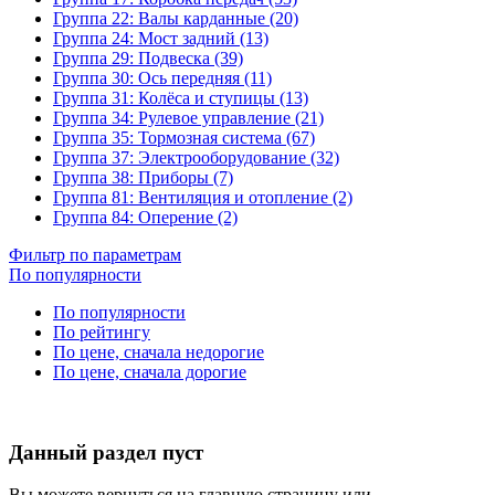
Группа 22: Валы карданные (20)
Группа 24: Мост задний (13)
Группа 29: Подвеска (39)
Группа 30: Ось передняя (11)
Группа 31: Колёса и ступицы (13)
Группа 34: Рулевое управление (21)
Группа 35: Тормозная система (67)
Группа 37: Электрооборудование (32)
Группа 38: Приборы (7)
Группа 81: Вентиляция и отопление (2)
Группа 84: Оперение (2)
Фильтр по параметрам
По популярности
По популярности
По рейтингу
По цене, сначала недорогие
По цене, сначала дорогие
Данный раздел пуст
Вы можете вернуться на главную страницу или