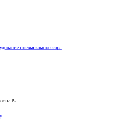
удование пневмокомпрессора
ость:
Р
-
у