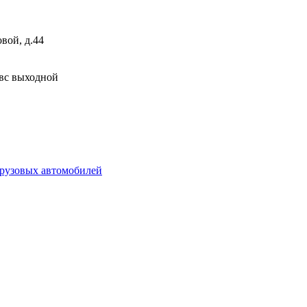
вой, д.44
; вс выходной