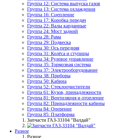
Группа 12: Система выпуска газов
Группа 13: Система охлаждения
Группа 16: Сцепление
Группа 17: Коробка передач
Группа 22: Валы карданные
Группа 24: Мост задний
Группа 28: Рама
Группа 29: Подвеска
Группа 30: Ось передняя
Группа 31: Колёса и ступицы
Группа 34: Рулевое управление
Группа 35: Тормозная система
Группа 37: Электрооборудование
Группа 38: Приборы
Группа 50: Кабина
Группа 52: Стеклоочистители
Группа 61: Кузов, принадлежности
Группа 81: Вентиляция и отопление
Группа 82: Принадлежности кабины
Группа 84: Оперение
Группа 85: Платформа
Запчасти ГАЗ-33104 "Валдай"
Разное
Разное