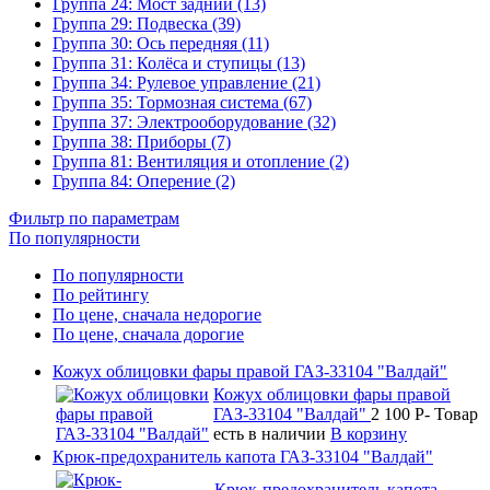
Группа 24: Мост задний (13)
Группа 29: Подвеска (39)
Группа 30: Ось передняя (11)
Группа 31: Колёса и ступицы (13)
Группа 34: Рулевое управление (21)
Группа 35: Тормозная система (67)
Группа 37: Электрооборудование (32)
Группа 38: Приборы (7)
Группа 81: Вентиляция и отопление (2)
Группа 84: Оперение (2)
Фильтр по параметрам
По популярности
По популярности
По рейтингу
По цене, сначала недорогие
По цене, сначала дорогие
Кожух облицовки фары правой ГАЗ-33104 "Валдай"
Кожух облицовки фары правой
ГАЗ-33104 "Валдай"
2 100
P
-
Товар
есть в наличии
В корзину
Крюк-предохранитель капота ГАЗ-33104 "Валдай"
Крюк-предохранитель капота