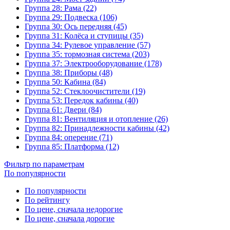
Группа 28: Рама (22)
Группа 29: Подвеска (106)
Группа 30: Ось передняя (45)
Группа 31: Колёса и ступицы (35)
Группа 34: Рулевое управление (57)
Группа 35: тормозная система (203)
Группа 37: Электрооборудование (178)
Группа 38: Приборы (48)
Группа 50: Кабина (84)
Группа 52: Стеклоочистители (19)
Группа 53: Передок кабины (40)
Группа 61: Двери (84)
Группа 81: Вентиляция и отопление (26)
Группа 82: Принадлежности кабины (42)
Группа 84: оперение (71)
Группа 85: Платформа (12)
Фильтр по параметрам
По популярности
По популярности
По рейтингу
По цене, сначала недорогие
По цене, сначала дорогие